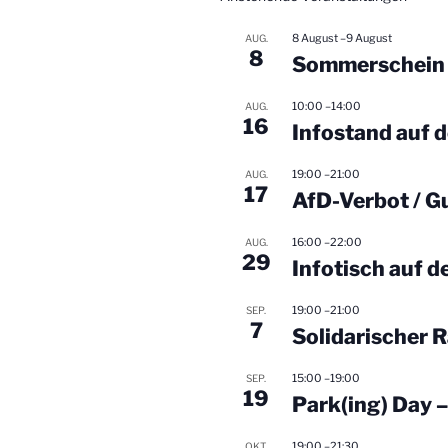
8 August
–
9 August
AUG.
8
Sommerschein 
10:00
–
14:00
AUG.
16
Infostand auf 
19:00
–
21:00
AUG.
17
AfD-Verbot / G
16:00
–
22:00
AUG.
29
Infotisch auf 
19:00
–
21:00
SEP.
7
Solidarischer 
15:00
–
19:00
SEP.
19
Park(ing) Day 
19:00
–
21:30
OKT.