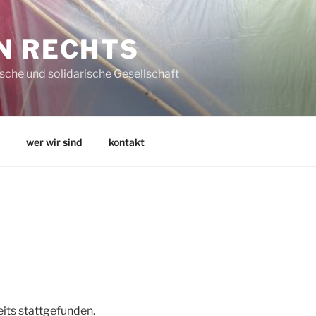
N RECHTS
che und solidarische Gesellschaft
wer wir sind
kontakt
eits stattgefunden.