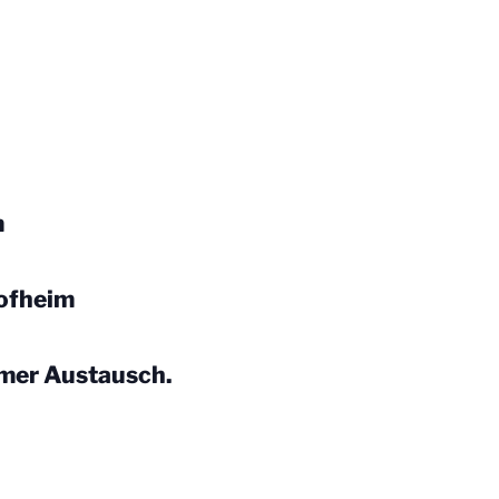
m
Hofheim
amer Austausch.