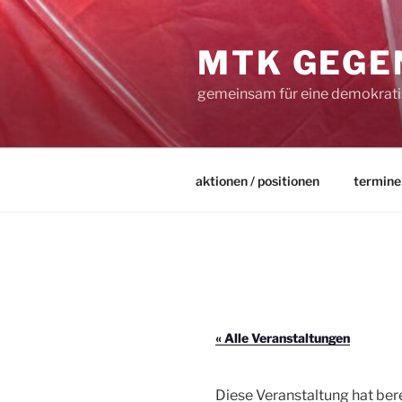
Zum
Inhalt
MTK GEGE
springen
gemeinsam für eine demokratis
aktionen / positionen
termine
« Alle Veranstaltungen
Diese Veranstaltung hat ber