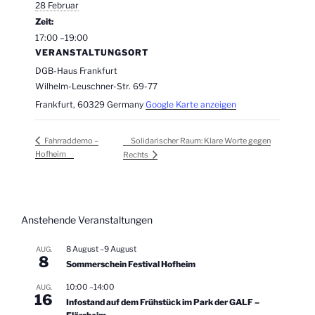
28 Februar
Zeit:
17:00 –19:00
VERANSTALTUNGSORT
DGB-Haus Frankfurt
Wilhelm-Leuschner-Str. 69-77
Frankfurt
,
60329
Germany
Google Karte anzeigen
Solidarischer Raum: Klare Worte gegen
Fahrraddemo –
Hofheim
Rechts
Anstehende Veranstaltungen
8 August
–
9 August
AUG.
8
Sommerschein Festival Hofheim
10:00
–
14:00
AUG.
16
Infostand auf dem Frühstück im Park der GALF –