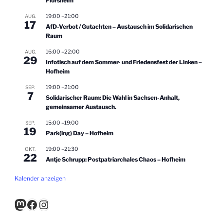
Flörsheim
19:00
–
21:00
AUG.
17
AfD-Verbot / Gutachten – Austausch im Solidarischen
Raum
16:00
–
22:00
AUG.
29
Infotisch auf dem Sommer- und Friedensfest der Linken –
Hofheim
19:00
–
21:00
SEP.
7
Solidarischer Raum: Die Wahl in Sachsen-Anhalt,
gemeinsamer Austausch.
15:00
–
19:00
SEP.
19
Park(ing) Day – Hofheim
19:00
–
21:30
OKT.
22
Antje Schrupp: Postpatriarchales Chaos – Hofheim
Kalender anzeigen
Mastodon
Facebook
Instagram