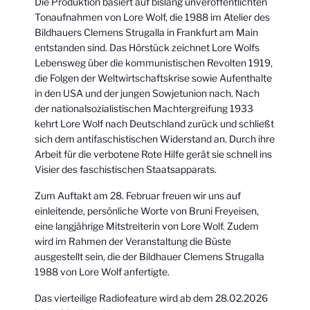
Die Produktion basiert auf bislang unveröffentlichten
Tonaufnahmen von Lore Wolf, die 1988 im Atelier des
Bildhauers Clemens Strugalla in Frankfurt am Main
entstanden sind. Das Hörstück zeichnet Lore Wolfs
Lebensweg über die kommunistischen Revolten 1919,
die Folgen der Weltwirtschaftskrise sowie Aufenthalte
in den USA und der jungen Sowjetunion nach. Nach
der nationalsozialistischen Machtergreifung 1933
kehrt Lore Wolf nach Deutschland zurück und schließt
sich dem antifaschistischen Widerstand an. Durch ihre
Arbeit für die verbotene Rote Hilfe gerät sie schnell ins
Visier des faschistischen Staatsapparats.
Zum Auftakt am 28. Februar freuen wir uns auf
einleitende, persönliche Worte von Bruni Freyeisen,
eine langjährige Mitstreiterin von Lore Wolf. Zudem
wird im Rahmen der Veranstaltung die Büste
ausgestellt sein, die der Bildhauer Clemens Strugalla
1988 von Lore Wolf anfertigte.
Das vierteilige Radiofeature wird ab dem 28.02.2026