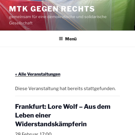
Zum
MTK GEGEN RECHTS
Inhalt
gemeinsam für eine demokratische und solidarische
springen
Gesellschaft
Menü
« Alle Veranstaltungen
Diese Veranstaltung hat bereits stattgefunden.
Frankfurt: Lore Wolf – Aus dem
Leben einer
Widerstandskämpferin
28 Februar, 17:00