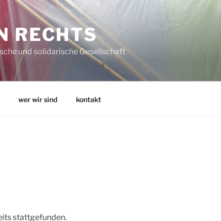
N RECHTS
che und solidarische Gesellschaft
wer wir sind
kontakt
eits stattgefunden.