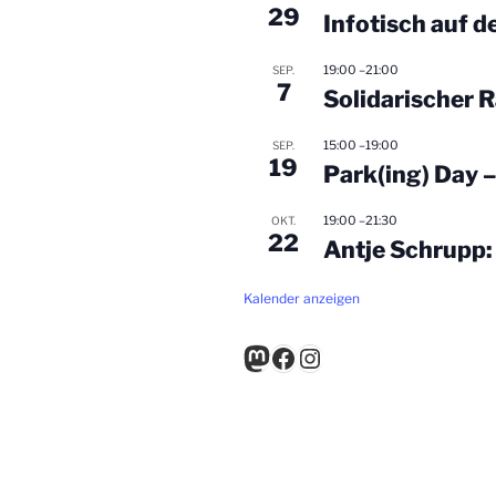
29
Infotisch auf 
19:00
–
21:00
SEP.
7
Solidarischer 
15:00
–
19:00
SEP.
19
Park(ing) Day 
19:00
–
21:30
OKT.
22
Antje Schrupp:
Kalender anzeigen
Mastodon
Facebook
Instagram