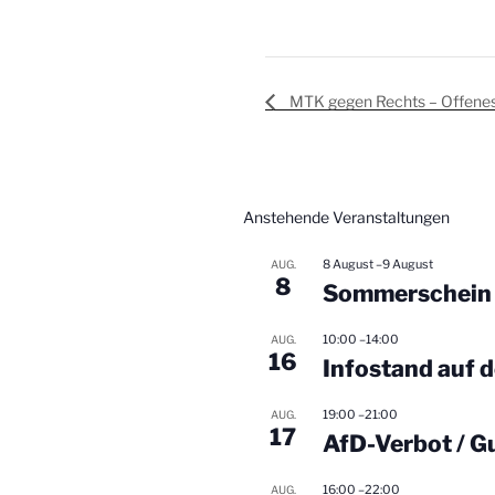
MTK gegen Rechts – Offenes
Anstehende Veranstaltungen
8 August
–
9 August
AUG.
8
Sommerschein 
10:00
–
14:00
AUG.
16
Infostand auf 
19:00
–
21:00
AUG.
17
AfD-Verbot / G
16:00
–
22:00
AUG.