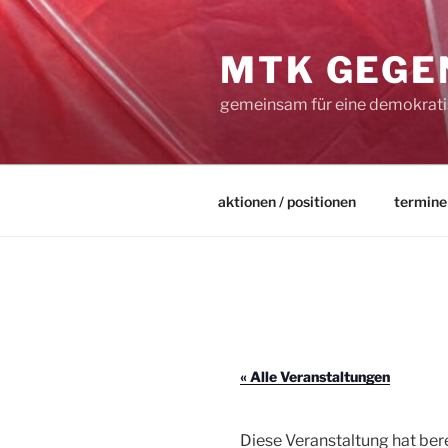
Zum
Inhalt
MTK GEGE
springen
gemeinsam für eine demokratis
aktionen / positionen
termine
« Alle Veranstaltungen
Diese Veranstaltung hat ber