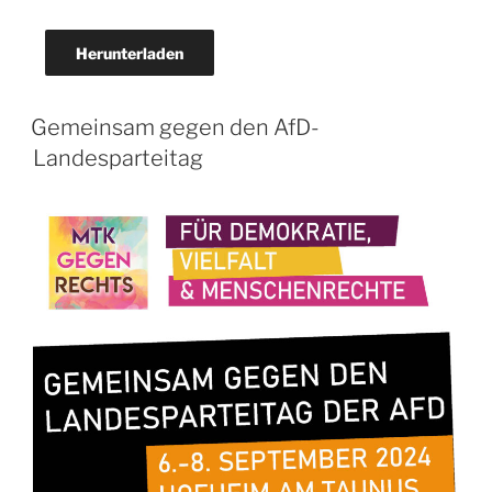
Herunterladen
VERÖFFENTLICHT
Gemeinsam gegen den AfD-
AM
Landesparteitag