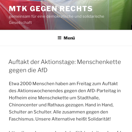
Zum
MTK GEGEN RECHTS
Inhalt
gemeinsam für eine demokratische und solidarische
springen
Gesellschaft
Menü
VERÖFFENTLICHT
Auftakt der Aktionstage: Menschenkette
AM
gegen die AfD
Etwa 2000 Menschen haben am Freitag zum Auftakt
des Aktionswochenendes gegen den AfD-Parteitag in
Hofheim eine Menschekette um Stadthalle,
Chinoncenter und Rathaus gezogen. Hand in Hand,
Schulter an Schulter. Alle zusammen gegen den
Faschismus. Unsere Alternative heißt Solidarität!