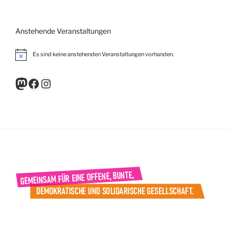
Beiträge
Anstehende Veranstaltungen
Es sind keine anstehenden Veranstaltungen vorhanden.
H
i
n
Mastodon
Facebook
Instagram
w
e
i
s