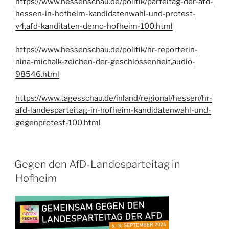
https://www.hessenschau.de/politik/parteitag-der-afd-
hessen-in-hofheim-kandidatenwahl-und-protest-
v4,afd-kanditaten-demo-hofheim-100.html
https://www.hessenschau.de/politik/hr-reporterin-
nina-michalk-zeichen-der-geschlossenheit,audio-
98546.html
https://www.tagesschau.de/inland/regional/hessen/hr-
afd-landesparteitag-in-hofheim-kandidatenwahl-und-
gegenprotest-100.html
VERÖFFENTLICHT
Gegen den AfD-Landesparteitag in
AM
Hofheim