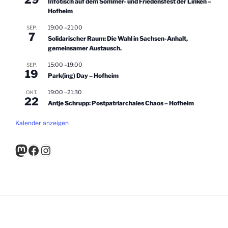
Infotisch auf dem Sommer- und Friedensfest der Linken –
Hofheim
19:00
–
21:00
SEP.
7
Solidarischer Raum: Die Wahl in Sachsen-Anhalt,
gemeinsamer Austausch.
15:00
–
19:00
SEP.
19
Park(ing) Day – Hofheim
19:00
–
21:30
OKT.
22
Antje Schrupp: Postpatriarchales Chaos – Hofheim
Kalender anzeigen
Mastodon
Facebook
Instagram