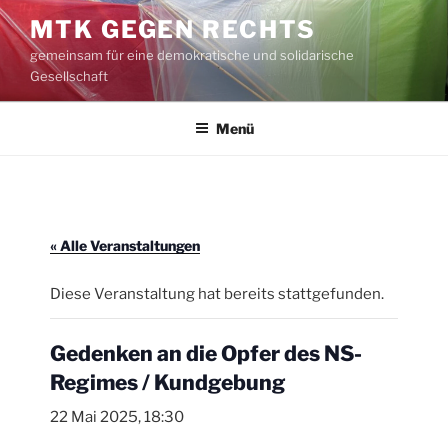
Zum
MTK GEGEN RECHTS
Inhalt
gemeinsam für eine demokratische und solidarische
springen
Gesellschaft
Menü
« Alle Veranstaltungen
Diese Veranstaltung hat bereits stattgefunden.
Gedenken an die Opfer des NS-
Regimes / Kundgebung
22 Mai 2025, 18:30