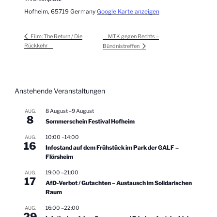
Hofheim
,
65719
Germany
Google Karte anzeigen
MTK gegen Rechts –
Film: The Return / Die
Rückkehr
Bündnistreffen
Anstehende Veranstaltungen
8 August
–
9 August
AUG.
8
Sommerschein Festival Hofheim
10:00
–
14:00
AUG.
16
Infostand auf dem Frühstück im Park der GALF –
Flörsheim
19:00
–
21:00
AUG.
17
AfD-Verbot / Gutachten – Austausch im Solidarischen
Raum
16:00
–
22:00
AUG.
29