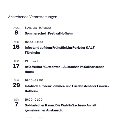
e
-
Beiträge
u
N
n
Anstehende Veranstaltungen
a
d
v
8 August
–
9 August
AUG.
A
i
8
Sommerschein Festival Hofheim
n
g
10:00
–
14:00
AUG.
s
a
16
Infostand auf dem Frühstück im Park der GALF –
t
i
Flörsheim
i
c
19:00
–
21:00
AUG.
o
17
h
AfD-Verbot / Gutachten – Austausch im Solidarischen
n
Raum
t
16:00
–
22:00
e
AUG.
29
Infotisch auf dem Sommer- und Friedensfest der Linken –
n
Hofheim
,
19:00
–
21:00
SEP.
N
7
Solidarischer Raum: Die Wahl in Sachsen-Anhalt,
a
gemeinsamer Austausch.