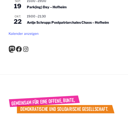
v
15:00
–
19:00
SEP.
19
Park(ing) Day – Hofheim
i
g
19:00
–
21:30
OKT.
22
Antje Schrupp: Postpatriarchales Chaos – Hofheim
a
t
Kalender anzeigen
i
Mastodon
Facebook
Instagram
o
n