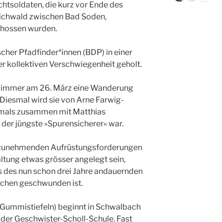
tsoldaten, die kurz vor Ende des
i
s
Eichwald zwischen Bad Soden,
chossen wurden.
cher Pfadfinder*innen (BDP) in einer
r kollektiven Verschwiegenheit geholt.
ng immer am 26. März eine Wanderung
Diesmal wird sie von Arne Farwig-
amals zusammen mit Matthias
der jüngste »Spurensicherer« war.
 zunehmenden Aufrüstungsforderungen
altung etwas grösser angelegt sein,
s des nun schon drei Jahre andauernden
sschen geschwunden ist.
 Gummistiefeln) beginnt in Schwalbach
i der Geschwister-Scholl-Schule. Fast