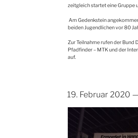
zeitgleich startet eine Grupp
Am Gedenkstein angekommen, w
beiden Jugendlichen vor 80 Jah
Zur Teilnahme rufen der Bund 
Pfadfinder – MTK und der Inte
auf.
VERÖFFENTLICHT
19. Februar 2020 —
AM