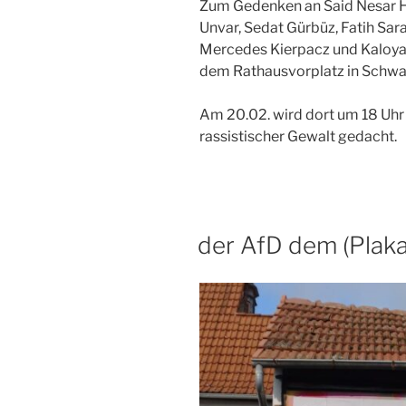
Zum Gedenken an Said Nesar H
Unvar, Sedat Gürbüz, Fatih Sara
Mercedes Kierpacz und Kaloyan
dem Rathausvorplatz in Schwa
Am 20.02. wird dort um 18 Uhr 
rassistischer Gewalt gedacht.
VERÖFFENTLICHT
der AfD dem (Pla
AM