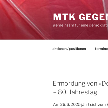
Zum
Inhalt
MTK GEGE
springen
gemeinsam für eine demokratis
aktionen / positionen
termine
VERÖFFENTLICHT
Ermordung von »De
AM
– 80. Jahrestag
Am 26. 3. 2025 jährt sich zum 