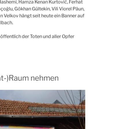
ashemi, Hamza Kenan Kurtović, Ferhat
çoğlu, Gökhan Gültekin, Vili Viorel Păun,
 Velkov hängt seit heute ein Banner auf
lbach.
öffentlich der Toten und aller Opfer
kat-)Raum nehmen