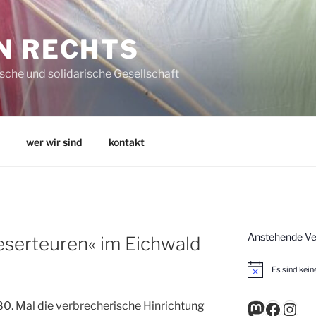
N RECHTS
che und solidarische Gesellschaft
wer wir sind
kontakt
Anstehende Ve
serteuren« im Eichwald
Es sind kei
H
i
n
Mastodo
Faceb
Inst
80. Mal die verbrecherische Hinrichtung
w
e